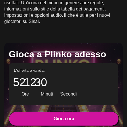
risultati. Un'icona del menu in genere apre regole,
informazioni sullo stile della tabella dei pagamenti,
impostazioni e opzioni audio, il che è utile per i nuovi
giocatori su Sisal.
Gioca a Plinko adesso
L'offerta è valida:
52
12
28
Ore
Minuti
Secondi
Gioca ora