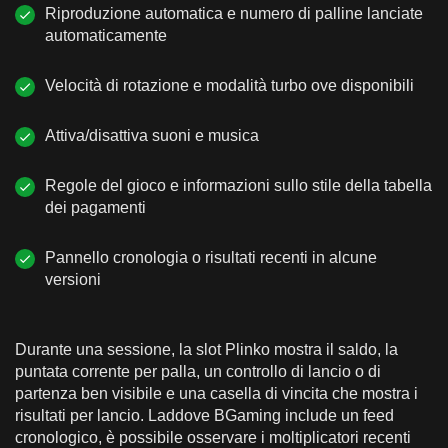
Riproduzione automatica e numero di palline lanciate
automaticamente
Velocità di rotazione e modalità turbo ove disponibili
Attiva/disattiva suoni e musica
Regole del gioco e informazioni sullo stile della tabella
dei pagamenti
Pannello cronologia o risultati recenti in alcune
versioni
Durante una sessione, la slot Plinko mostra il saldo, la
puntata corrente per palla, un controllo di lancio o di
partenza ben visibile e una casella di vincita che mostra i
risultati per lancio. Laddove BGaming include un feed
cronologico, è possibile osservare i moltiplicatori recenti