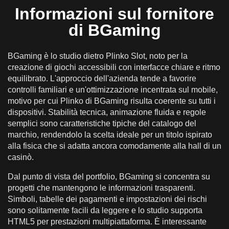
Informazioni sul fornitore
di BGaming
BGaming è lo studio dietro Plinko Slot, noto per la
creazione di giochi accessibili con interfacce chiare e ritmo
equilibrato. L'approccio dell'azienda tende a favorire
controlli familiari e un'ottimizzazione incentrata sul mobile,
motivo per cui Plinko di BGaming risulta coerente su tutti i
dispositivi. Stabilità tecnica, animazione fluida e regole
semplici sono caratteristiche tipiche del catalogo del
marchio, rendendolo la scelta ideale per un titolo ispirato
alla fisica che si adatta ancora comodamente alla hall di un
casinò.
Dal punto di vista del portfolio, BGaming si concentra su
progetti che mantengono le informazioni trasparenti.
Simboli, tabelle dei pagamenti e impostazioni dei rischi
sono solitamente facili da leggere e lo studio supporta
HTML5 per prestazioni multipiattaforma. È interessante