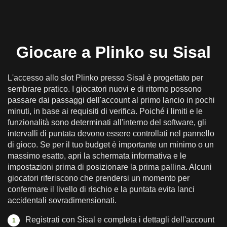
Giocare a Plinko su Sisal
L'accesso allo slot Plinko presso Sisal è progettato per
sembrare pratico. I giocatori nuovi e di ritorno possono
passare dai passaggi dell'account al primo lancio in pochi
minuti, in base ai requisiti di verifica. Poiché i limiti e le
funzionalità sono determinati all'interno del software, gli
intervalli di puntata devono essere controllati nel pannello
di gioco. Se per il tuo budget è importante un minimo o un
massimo esatto, apri la schermata informativa e le
impostazioni prima di posizionare la prima pallina. Alcuni
giocatori riferiscono che prendersi un momento per
confermare il livello di rischio e la puntata evita lanci
accidentali sovradimensionati.
Registrati con Sisal e completa i dettagli dell'account