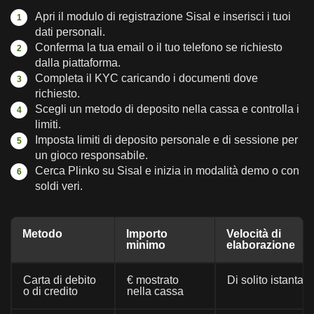
Apri il modulo di registrazione Sisal e inserisci i tuoi
dati personali.
Conferma la tua email o il tuo telefono se richiesto
dalla piattaforma.
Completa il KYC caricando i documenti dove
richiesto.
Scegli un metodo di deposito nella cassa e controlla i
limiti.
Imposta limiti di deposito personale e di sessione per
un gioco responsabile.
Cerca Plinko su Sisal e inizia in modalità demo o con
soldi veri.
Metodo
Importo
Velocità di
minimo
elaborazione
Carta di debito
€ mostrato
Di solito istantan
o di credito
nella cassa