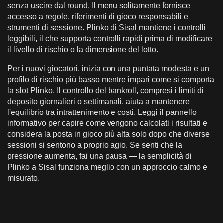
senza uscire dal round. Il menu solitamente fornisce
accesso a regole, riferimenti di gioco responsabili e
strumenti di sessione. Plinko di Sisal mantiene i controlli
leggibili, il che supporta controlli rapidi prima di modificare
il livello di rischio o la dimensione del lotto.
Per i nuovi giocatori, inizia con una puntata modesta e un
profilo di rischio più basso mentre impari come si comporta
la slot Plinko. Il controllo del bankroll, compresi i limiti di
deposito giornalieri o settimanali, aiuta a mantenere
l'equilibrio tra intrattenimento e costi. Leggi il pannello
informativo per capire come vengono calcolati i risultati e
considera la posta in gioco più alta solo dopo che diverse
sessioni si sentono a proprio agio. Se senti che la
pressione aumenta, fai una pausa — la semplicità di
Plinko a Sisal funziona meglio con un approccio calmo e
misurato.