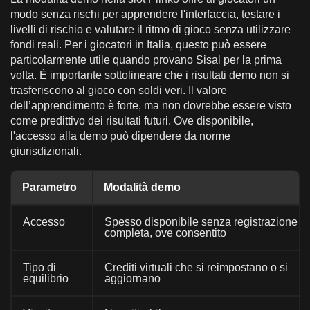
modo senza rischi per apprendere l'interfaccia, testare i
livelli di rischio e valutare il ritmo di gioco senza utilizzare
fondi reali. Per i giocatori in Italia, questo può essere
particolarmente utile quando provano Sisal per la prima
volta. È importante sottolineare che i risultati demo non si
trasferiscono al gioco con soldi veri. Il valore
dell’apprendimento è forte, ma non dovrebbe essere visto
come predittivo dei risultati futuri. Ove disponibile,
l'accesso alla demo può dipendere da norme
giurisdizionali.
Parametro
Modalità demo
Accesso
Spesso disponibile senza registrazione
completa, ove consentito
Tipo di
Crediti virtuali che si reimpostano o si
equilibrio
aggiornano