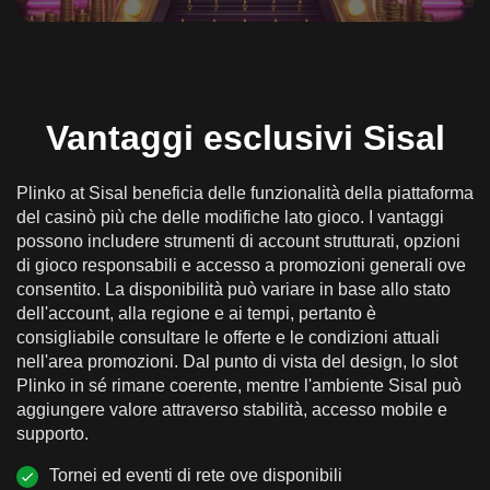
Vantaggi esclusivi Sisal
Plinko at Sisal beneficia delle funzionalità della piattaforma
del casinò più che delle modifiche lato gioco. I vantaggi
possono includere strumenti di account strutturati, opzioni
di gioco responsabili e accesso a promozioni generali ove
consentito. La disponibilità può variare in base allo stato
dell'account, alla regione e ai tempi, pertanto è
consigliabile consultare le offerte e le condizioni attuali
nell'area promozioni. Dal punto di vista del design, lo slot
Plinko in sé rimane coerente, mentre l'ambiente Sisal può
aggiungere valore attraverso stabilità, accesso mobile e
supporto.
Tornei ed eventi di rete ove disponibili