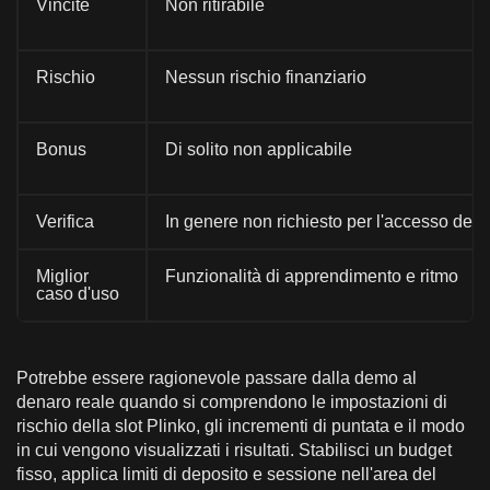
Vincite
Non ritirabile
Rischio
Nessun rischio finanziario
Bonus
Di solito non applicabile
Verifica
In genere non richiesto per l'accesso dem
Miglior
Funzionalità di apprendimento e ritmo
caso d'uso
Potrebbe essere ragionevole passare dalla demo al
denaro reale quando si comprendono le impostazioni di
rischio della slot Plinko, gli incrementi di puntata e il modo
in cui vengono visualizzati i risultati. Stabilisci un budget
fisso, applica limiti di deposito e sessione nell'area del