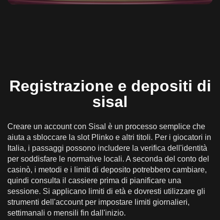
Registrazione e depositi di
sisal
Creare un account con Sisal è un processo semplice che
aiuta a sbloccare la slot Plinko e altri titoli. Per i giocatori in
Italia, i passaggi possono includere la verifica dell'identità
per soddisfare le normative locali. A seconda del conto del
casinò, i metodi e i limiti di deposito potrebbero cambiare,
quindi consulta il cassiere prima di pianificare una
sessione. Si applicano limiti di età e dovresti utilizzare gli
strumenti dell'account per impostare limiti giornalieri,
settimanali o mensili fin dall'inizio.