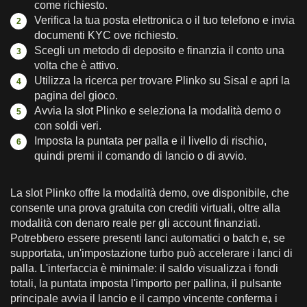
come richiesto.
Verifica la tua posta elettronica o il tuo telefono e invia
documenti KYC ove richiesto.
Scegli un metodo di deposito e finanzia il conto una
volta che è attivo.
Utilizza la ricerca per trovare Plinko su Sisal e apri la
pagina del gioco.
Avvia la slot Plinko e seleziona la modalità demo o
con soldi veri.
Imposta la puntata per palla e il livello di rischio,
quindi premi il comando di lancio o di avvio.
La slot Plinko offre la modalità demo, ove disponibile, che
consente una prova gratuita con crediti virtuali, oltre alla
modalità con denaro reale per gli account finanziati.
Potrebbero essere presenti lanci automatici o batch e, se
supportata, un'impostazione turbo può accelerare i lanci di
palla. L'interfaccia è minimale: il saldo visualizza i fondi
totali, la puntata imposta l'importo per pallina, il pulsante
principale avvia il lancio e il campo vincente conferma i