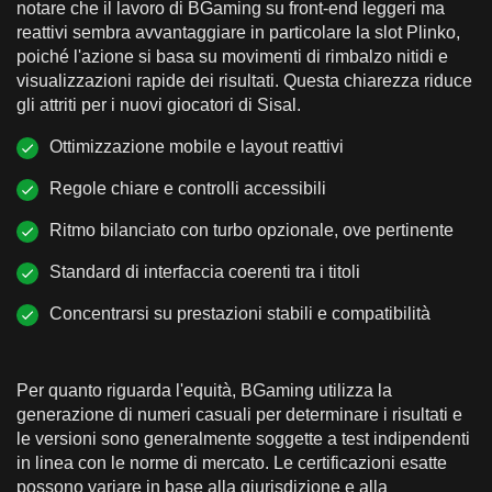
notare che il lavoro di BGaming su front-end leggeri ma
reattivi sembra avvantaggiare in particolare la slot Plinko,
poiché l'azione si basa su movimenti di rimbalzo nitidi e
visualizzazioni rapide dei risultati. Questa chiarezza riduce
gli attriti per i nuovi giocatori di Sisal.
Ottimizzazione mobile e layout reattivi
Regole chiare e controlli accessibili
Ritmo bilanciato con turbo opzionale, ove pertinente
Standard di interfaccia coerenti tra i titoli
Concentrarsi su prestazioni stabili e compatibilità
Per quanto riguarda l'equità, BGaming utilizza la
generazione di numeri casuali per determinare i risultati e
le versioni sono generalmente soggette a test indipendenti
in linea con le norme di mercato. Le certificazioni esatte
possono variare in base alla giurisdizione e alla