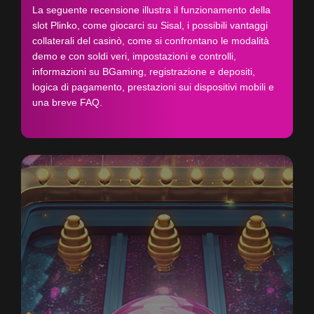
La seguente recensione illustra il funzionamento della
slot Plinko, come giocarci su Sisal, i possibili vantaggi
collaterali del casinò, come si confrontano le modalità
demo e con soldi veri, impostazioni e controlli,
informazioni su BGaming, registrazione e depositi,
logica di pagamento, prestazioni sui dispositivi mobili e
una breve FAQ.