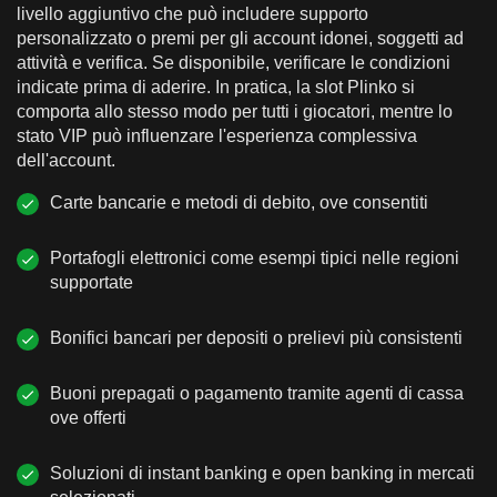
livello aggiuntivo che può includere supporto
personalizzato o premi per gli account idonei, soggetti ad
attività e verifica. Se disponibile, verificare le condizioni
indicate prima di aderire. In pratica, la slot Plinko si
comporta allo stesso modo per tutti i giocatori, mentre lo
stato VIP può influenzare l'esperienza complessiva
dell'account.
Carte bancarie e metodi di debito, ove consentiti
Portafogli elettronici come esempi tipici nelle regioni
supportate
Bonifici bancari per depositi o prelievi più consistenti
Buoni prepagati o pagamento tramite agenti di cassa
ove offerti
Soluzioni di instant banking e open banking in mercati